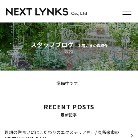
ホーム
スタッフブログ
お客さまの声紹介
コンセプト
BLOG
外構・庭工事
工事の流れ
準備中です。
スタッフ紹介
RECENT POSTS
会社概要
最新記事
プライバシーポリシー
理想の住まいにはこだわりのエクステリアを‥/ 久留米市の